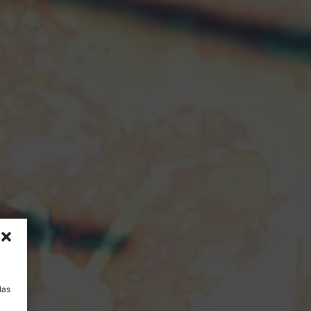
a
las