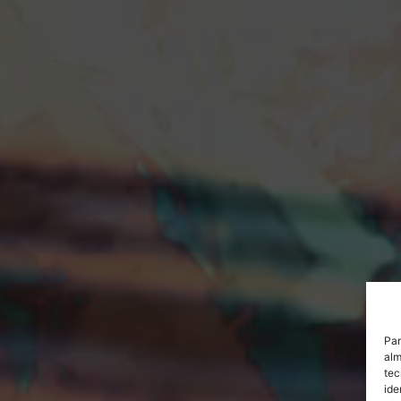
Par
alm
tec
ide