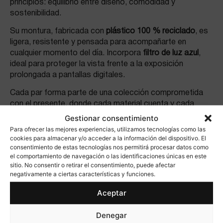
principios: equilibrio entre diseño, comodidad y
sostenibilidad.
Su montura, fabricada con
plástico 100 % reciclado
, es
ligera, resistente y pensada para acompañarte en
cualquier momento del día. Incorpora
filtro de luz azul
,
ideal para proteger la vista frente a la exposición
prolongada a pantallas digitales.
Cada par forma parte de una colección comprometida
con el presente, donde cada material cuenta y cada
elección suma.
Gestionar consentimiento
Para ofrecer las mejores experiencias, utilizamos tecnologías como las
Disponible en graduaciones de
+1,00 a +3,50 dioptrías
.
cookies para almacenar y/o acceder a la información del dispositivo. El
También
sin graduación (+0,00)
, solo con filtro para la luz
consentimiento de estas tecnologías nos permitirá procesar datos como
azul de las pantallas.
el comportamiento de navegación o las identificaciones únicas en este
sitio. No consentir o retirar el consentimiento, puede afectar
negativamente a ciertas características y funciones.
Graduación
+0.00
+1.00
+1.50
+2.00
+2.50
+3.00
Aceptar
+3.50
Denegar